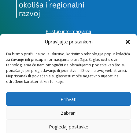
Pristup informacijama
Zaštita osobnih podataka
Upravljajte pristankom
Izjava o pristupačnosti mrežnog sjedišta
Da bismo pružili najbolje iskustvo, koristimo tehnologije poput kolačića
za čuvanje i/ili pristup informacijama o uređaju. Suglasnost s ovim
Impressum
tehnologijama će nam omogućiti da obrađujemo podatke kao što su
Informacije o kolačićima
ponašanje pri pregledavanju ili jedinstveni ID-ovi na ovoj web stranici.
Kontakt
Nepristanak ili povlačenje suglasnosti može negativno utjecati na
određene karakteristike i funkcije.
Prihvati
Institut za razvoj i međunarodne odnose
Zabrani
Lj. F. Vukotinovića 2, 10000 Zagreb
Pogledaj postavke
OIB: 31120185175