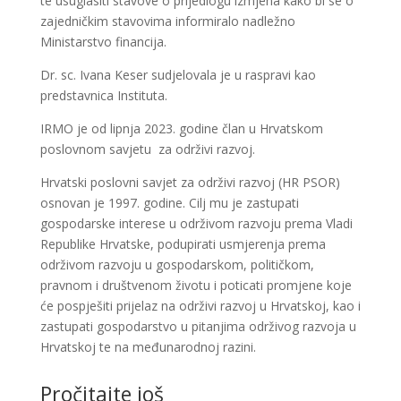
te usuglasiti stavove o prijedlogu izmjena kako bi se o
zajedničkim stavovima informiralo nadležno
Ministarstvo financija.
Dr. sc. Ivana Keser sudjelovala je u raspravi kao
predstavnica Instituta.
IRMO je od lipnja 2023. godine član u Hrvatskom
poslovnom savjetu za održivi razvoj.
Hrvatski poslovni savjet za održivi razvoj (HR PSOR)
osnovan je 1997. godine. Cilj mu je zastupati
gospodarske interese u održivom razvoju prema Vladi
Republike Hrvatske, podupirati usmjerenja prema
održivom razvoju u gospodarskom, političkom,
pravnom i društvenom životu i poticati promjene koje
će pospješiti prijelaz na održivi razvoj u Hrvatskoj, kao i
zastupati gospodarstvo u pitanjima održivog razvoja u
Hrvatskoj te na međunarodnoj razini.
Pročitajte još