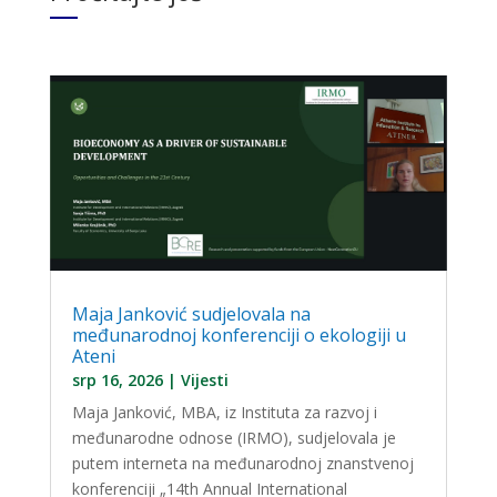
Maja Janković sudjelovala na
međunarodnoj konferenciji o ekologiji u
Ateni
srp 16, 2026
|
Vijesti
Maja Janković, MBA, iz Instituta za razvoj i
međunarodne odnose (IRMO), sudjelovala je
putem interneta na međunarodnoj znanstvenoj
konferenciji „14th Annual International