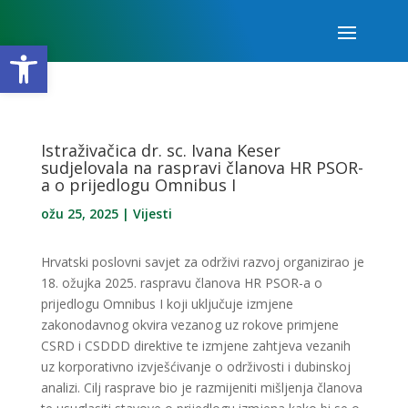
Open toolbar
Istraživačica dr. sc. Ivana Keser
sudjelovala na raspravi članova HR PSOR-
a o prijedlogu Omnibus I
ožu 25, 2025
|
Vijesti
Hrvatski poslovni savjet za održivi razvoj organizirao je
18. ožujka 2025. raspravu članova HR PSOR-a o
prijedlogu Omnibus I koji uključuje izmjene
zakonodavnog okvira vezanog uz rokove primjene
CSRD i CSDDD direktive te izmjene zahtjeva vezanih
uz korporativno izvješćivanje o održivosti i dubinskoj
analizi. Cilj rasprave bio je razmijeniti mišljenja članova