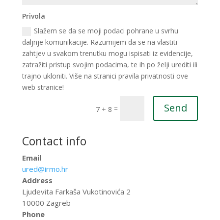
Privola
Slažem se da se moji podaci pohrane u svrhu
daljnje komunikacije. Razumijem da se na vlastiti
zahtjev u svakom trenutku mogu ispisati iz evidencije,
zatražiti pristup svojim podacima, te ih po želji urediti ili
trajno ukloniti. Više na stranici pravila privatnosti ove
web stranice!
Send
=
7 + 8
Contact info
Email
ured@irmo.hr
Address
Ljudevita Farkaša Vukotinovića 2
10000 Zagreb
Phone