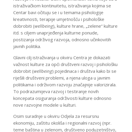
istraživačkom kontinuitetu, istraživanja kojima se
Centar bavi očituju se i u temama psihologije
kreativnosti, terapije umjetnošću i psihološke
dobrobiti (
wellbeing
), kulture hrane, „zelene“ kulture
itd. s ciljem unaprjeđenja kulturne ponude,
postizanja održivog razvoja, odnosno učinkovitih
javnih politika.
Glavni cilj istraživanja u okviru Centra je dokazati
važnost kulture za opći društveni razvoj i psihološku
dobrobit (
wellbeing
) pojedinaca i društva kako bi se
riješili društveni problemi, a njena uloga u javnim
politikama i održivom razvoju značajnije valorizirala.
To podrazumijeva razvoj i testiranje novih
koncepata osiguranja održivosti kulture odnosno
nove razvojne modele u kulturi.
Osim suradnje u okviru Odjela za resursnu
ekonomiju, zaštitu okoliša i regionalni razvoj (npr.
teme baština u zelenom, društveno poduzetništvo,