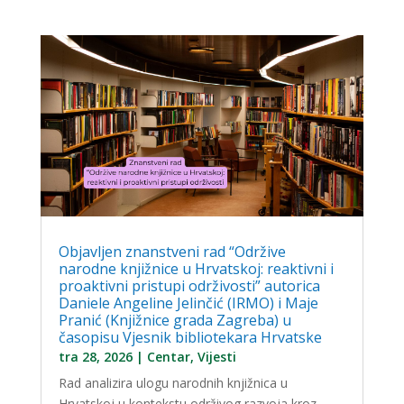
Objavljen znanstveni rad “Održive
narodne knjižnice u Hrvatskoj: reaktivni i
proaktivni pristupi održivosti” autorica
Daniele Angeline Jelinčić (IRMO) i Maje
Pranić (Knjižnice grada Zagreba) u
časopisu Vjesnik bibliotekara Hrvatske
tra 28, 2026
|
Centar
,
Vijesti
Rad analizira ulogu narodnih knjižnica u
Hrvatskoj u kontekstu održivog razvoja kroz