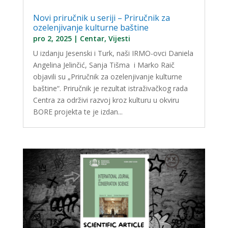
Novi priručnik u seriji – Priručnik za
ozelenjivanje kulturne baštine
pro 2, 2025
|
Centar
,
Vijesti
U izdanju Jesenski i Turk, naši IRMO-ovci Daniela
Angelina Jelinčić, Sanja Tišma i Marko Raič
objavili su „Priručnik za ozelenjivanje kulturne
baštine“. Priručnik je rezultat istraživačkog rada
Centra za održivi razvoj kroz kulturu u okviru
BORE projekta te je izdan...