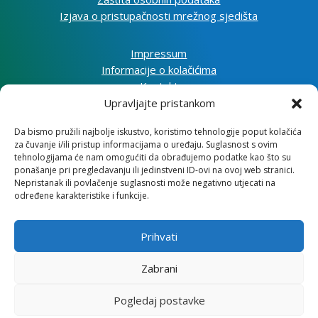
Izjava o pristupačnosti mrežnog sjedišta
Impressum
Informacije o kolačićima
Kontakt
Upravljajte pristankom
Da bismo pružili najbolje iskustvo, koristimo tehnologije poput kolačića
za čuvanje i/ili pristup informacijama o uređaju. Suglasnost s ovim
tehnologijama će nam omogućiti da obrađujemo podatke kao što su
Institut za razvoj i međunarodne odnose
ponašanje pri pregledavanju ili jedinstveni ID-ovi na ovoj web stranici.
Nepristanak ili povlačenje suglasnosti može negativno utjecati na
Lj. F. Vukotinovića 2, 10000 Zagreb
određene karakteristike i funkcije.
OIB: 31120185175
Prihvati
Zabrani
Pogledaj postavke