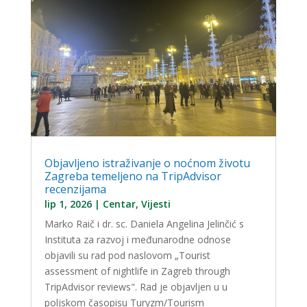
Objavljeno istraživanje o noćnom životu
Zagreba temeljeno na TripAdvisor
recenzijama
lip 1, 2026
|
Centar
,
Vijesti
Marko Raič i dr. sc. Daniela Angelina Jelinčić s
Instituta za razvoj i međunarodne odnose
objavili su rad pod naslovom „Tourist
assessment of nightlife in Zagreb through
TripAdvisor reviews". Rad je objavljen u u
poljskom časopisu Turyzm/Tourism