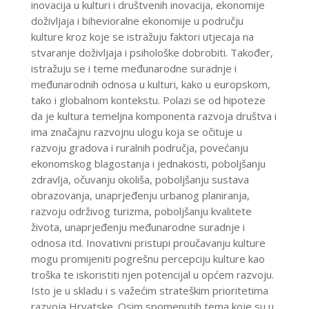
inovacija u kulturi i društvenih inovacija, ekonomije
doživljaja i bihevioralne ekonomije u području
kulture kroz koje se istražuju faktori utjecaja na
stvaranje doživljaja i psihološke dobrobiti. Također,
istražuju se i teme međunarodne suradnje i
međunarodnih odnosa u kulturi, kako u europskom,
tako i globalnom kontekstu. Polazi se od hipoteze
da je kultura temeljna komponenta razvoja društva i
ima značajnu razvojnu ulogu koja se očituje u
razvoju gradova i ruralnih područja, povećanju
ekonomskog blagostanja i jednakosti, poboljšanju
zdravlja, očuvanju okoliša, poboljšanju sustava
obrazovanja, unaprjeđenju urbanog planiranja,
razvoju održivog turizma, poboljšanju kvalitete
života, unaprjeđenju međunarodne suradnje i
odnosa itd. Inovativni pristupi proučavanju kulture
mogu promijeniti pogrešnu percepciju kulture kao
troška te iskoristiti njen potencijal u općem razvoju.
Isto je u skladu i s važećim strateškim prioritetima
razvoja Hrvatske. Osim spomenutih tema koje su u