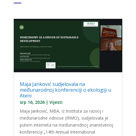
Maja Janković sudjelovala na
međunarodnoj konferenciji o ekologiji u
Ateni
srp 16, 2026
|
Vijesti
Maja Janković, MBA, iz Instituta za razvoj i
međunarodne odnose (IRMO), sudjelovala je
putem interneta na međunarodnoj znanstvenoj
konferenciji „14th Annual International