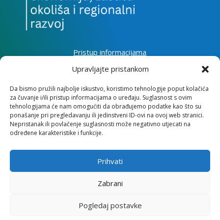
Pristup informacijama
Zaštita osobnih podataka
Upravljajte pristankom
Izjava o pristupačnosti mrežnog sjedišta
Da bismo pružili najbolje iskustvo, koristimo tehnologije poput kolačića
za čuvanje i/ili pristup informacijama o uređaju. Suglasnost s ovim
Impressum
tehnologijama će nam omogućiti da obrađujemo podatke kao što su
Informacije o kolačićima
ponašanje pri pregledavanju ili jedinstveni ID-ovi na ovoj web stranici.
Kontakt
Nepristanak ili povlačenje suglasnosti može negativno utjecati na
određene karakteristike i funkcije.
Prihvati
Institut za razvoj i međunarodne odnose
Zabrani
Lj. F. Vukotinovića 2, 10000 Zagreb
Pogledaj postavke
OIB: 31120185175