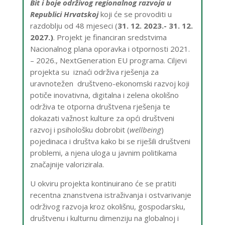
Bit i boje održivog regionalnog razvoja u
Republici Hrvatskoj
koji će se provoditi u
razdoblju od 48 mjeseci (
31. 12. 2023.- 31. 12.
2027.)
. Projekt je financiran sredstvima
Nacionalnog plana oporavka i otpornosti 2021.
– 2026., NextGeneration EU programa. Ciljevi
projekta su iznaći održiva rješenja za
uravnotežen društveno-ekonomski razvoj koji
potiče inovativna, digitalna i zelena okolišno
održiva te otporna društvena rješenja te
dokazati važnost kulture za opći društveni
razvoj i psihološku dobrobit (
wellbeing
)
pojedinaca i društva kako bi se riješili društveni
problemi, a njena uloga u javnim politikama
značajnije valorizirala.
U okviru projekta kontinuirano će se pratiti
recentna znanstvena istraživanja i ostvarivanje
održivog razvoja kroz okolišnu, gospodarsku,
društvenu i kulturnu dimenziju na globalnoj i