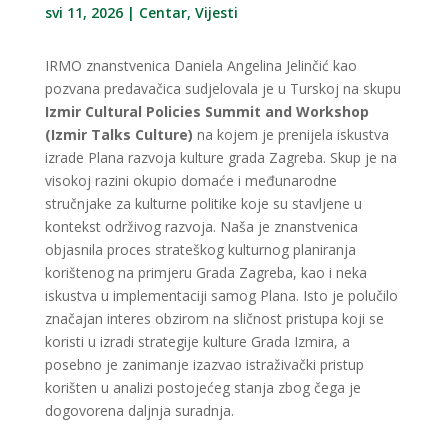
svi 11, 2026
|
Centar
,
Vijesti
IRMO znanstvenica Daniela Angelina Jelinčić kao
pozvana predavačica sudjelovala je u Turskoj na skupu
Izmir Cultural Policies Summit and Workshop
(Izmir Talks Culture)
na kojem je prenijela iskustva
izrade Plana razvoja kulture grada Zagreba. Skup je na
visokoj razini okupio domaće i međunarodne
stručnjake za kulturne politike koje su stavljene u
kontekst održivog razvoja. Naša je znanstvenica
objasnila proces strateškog kulturnog planiranja
korištenog na primjeru Grada Zagreba, kao i neka
iskustva u implementaciji samog Plana. Isto je polučilo
značajan interes obzirom na sličnost pristupa koji se
koristi u izradi strategije kulture Grada Izmira, a
posebno je zanimanje izazvao istraživački pristup
korišten u analizi postojećeg stanja zbog čega je
dogovorena daljnja suradnja.