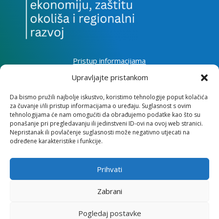
Pristup informacijama
Zaštita osobnih podataka
Upravljajte pristankom
Izjava o pristupačnosti mrežnog sjedišta
Da bismo pružili najbolje iskustvo, koristimo tehnologije poput kolačića
za čuvanje i/ili pristup informacijama o uređaju. Suglasnost s ovim
Impressum
tehnologijama će nam omogućiti da obrađujemo podatke kao što su
Informacije o kolačićima
ponašanje pri pregledavanju ili jedinstveni ID-ovi na ovoj web stranici.
Kontakt
Nepristanak ili povlačenje suglasnosti može negativno utjecati na
određene karakteristike i funkcije.
Prihvati
Institut za razvoj i međunarodne odnose
Zabrani
Lj. F. Vukotinovića 2, 10000 Zagreb
Pogledaj postavke
OIB: 31120185175