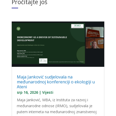
Pročitajte još
Maja Janković sudjelovala na
međunarodnoj konferenciji o ekologiji u
Ateni
srp 16, 2026
|
Vijesti
Maja Janković, MBA, iz Instituta za razvoj i
međunarodne odnose (IRMO), sudjelovala je
putem interneta na međunarodnoj znanstvenoj