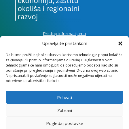
Pristup informacijama
Zaštita osobnih podataka
Upravljajte pristankom
Izjava o pristupačnosti mrežnog sjedišta
Da bismo pružili najbolje iskustvo, koristimo tehnologije poput kolačića
za čuvanje i/ili pristup informacijama o uređaju. Suglasnost s ovim
Impressum
tehnologijama će nam omogućiti da obrađujemo podatke kao što su
Informacije o kolačićima
ponašanje pri pregledavanju ili jedinstveni ID-ovi na ovoj web stranici.
Kontakt
Nepristanak ili povlačenje suglasnosti može negativno utjecati na
određene karakteristike i funkcije.
Prihvati
Institut za razvoj i međunarodne odnose
Zabrani
Lj. F. Vukotinovića 2, 10000 Zagreb
Pogledaj postavke
OIB: 31120185175