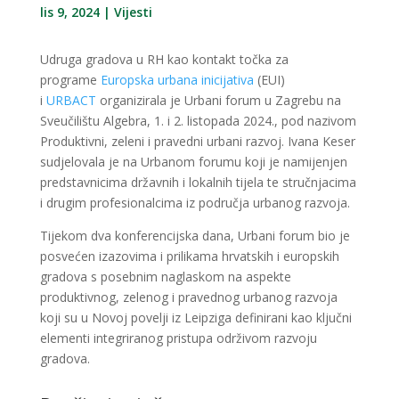
lis 9, 2024
|
Vijesti
Udruga gradova u RH kao kontakt točka za
programe
Europska urbana inicijativa
(EUI)
i
URBACT
organizirala je Urbani forum u Zagrebu na
Sveučilištu Algebra, 1. i 2. listopada 2024., pod nazivom
Produktivni, zeleni i pravedni urbani razvoj. Ivana Keser
sudjelovala je na Urbanom forumu koji je namijenjen
predstavnicima državnih i lokalnih tijela te stručnjacima
i drugim profesionalcima iz područja urbanog razvoja.
Tijekom dva konferencijska dana, Urbani forum bio je
posvećen izazovima i prilikama hrvatskih i europskih
gradova s posebnim naglaskom na aspekte
produktivnog, zelenog i pravednog urbanog razvoja
koji su u Novoj povelji iz Leipziga definirani kao ključni
elementi integriranog pristupa održivom razvoju
gradova.