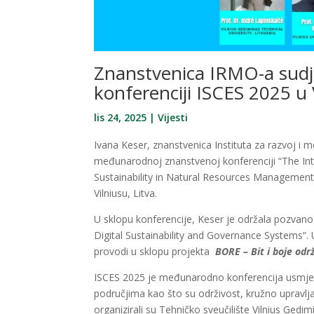
Znanstvenica IRMO-a sud
konferenciji ISCES 2025 u 
lis 24, 2025
|
Vijesti
Ivana Keser, znanstvenica Instituta za razvoj i
međunarodnoj znanstvenoj konferenciji “The Int
Sustainability in Natural Resources Management 
Vilniusu, Litva.
U sklopu konferencije, Keser je održala pozvano i
Digital Sustainability and Governance Systems”. U 
provodi u sklopu projekta
BORE – Bit i boje odr
ISCES 2025 je međunarodno konferencija usmjere
područjima kao što su održivost, kružno upravlja
organizirali su Tehničko sveučilište Vilnius Gedim