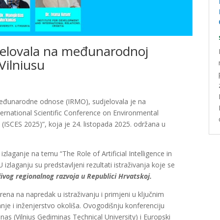
jelovala na međunarodnoj
Vilniusu
 međunarodne odnose (IRMO), sudjelovala je na
ernational Scientific Conference on Environmental
(ISCES 2025)”, koja je 24. listopada 2025. održana u
zlaganje na temu “The Role of Artificial Intelligence in
izlaganju su predstavljeni rezultati istraživanja koje se
živog regionalnog razvoja u Republici Hrvatskoj.
na na napredak u istraživanju i primjeni u ključnim
nje i inženjerstvo okoliša. Ovogodišnju konferenciju
inas (Vilnius Gediminas Technical University) i Europski