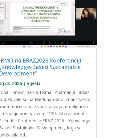
IRMO na ERAZ2026 konferenciji
„Knowledge-Based Sustainable
Development“
srp 8, 2026
|
Vijesti
Dina Tomšić, Sanja Tišma i Anamarija Farkaš
sudjelovale su na Međunarodnoj znanstvenoj
konferenciji o održivom razvoju temeljenom
na znanju pod nazivom “12th International
Scientific Conference ERAZ 2026 - Knowledge
Based Sustainable Development„ koja se
održavala od...