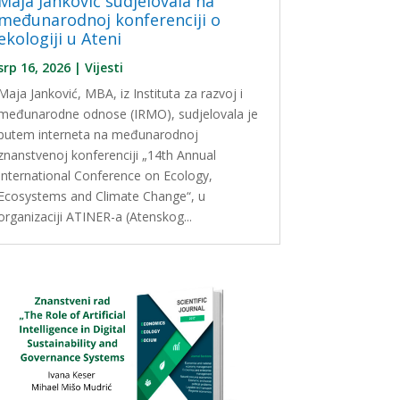
Maja Janković sudjelovala na
međunarodnoj konferenciji o
ekologiji u Ateni
srp 16, 2026
|
Vijesti
Maja Janković, MBA, iz Instituta za razvoj i
međunarodne odnose (IRMO), sudjelovala je
putem interneta na međunarodnoj
znanstvenoj konferenciji „14th Annual
International Conference on Ecology,
Ecosystems and Climate Change“, u
organizaciji ATINER-a (Atenskog...