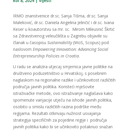
kol 8, 2024
|
Vijesti
IRMO znanstvenice dr.sc. Sanja Tišma, dr.sc. Sanja
Maleković, dr.sc. Daniela Angelina Jelinčić i dr.sc. Ivana
Keser u koautorstvu sa mr. sc. Mirom Mileusnić Škrtić
sa Zdravstvenog veleučilišta u Zagrebu objavile su
članak u časopisu
Sustainability
(WoS, Scopus) pod
naslovom
Empowering Innovation: Advancing Social
Entrepreneurship Policies in Croatia
.
U radu se analizira utjecaj smjernica javne politike na
društveno poduzetništvo u Hrvatskoj, s posebnim
naglaskom na regionalne razlike i učinkovitost različitih
područja javnih politika. Koristeći mješovite
istraživačke metode, ovo istraživanje naglašava kako
spomenute varijacije utječu na ishode javnih politika,
osobito u smislu različitih razina podrške među
regijama. Rezultati otkrivaju nužnost usvajanja
strategija specifičnih za pojedine regije i područja
javnih politika kako bi se učinkovito potaknuo snažan