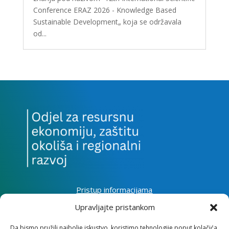
Conference ERAZ 2026 - Knowledge Based
Sustainable Development„ koja se održavala
od...
Pristup informacijama
Zaštita osobnih podataka
Upravljajte pristankom
Izjava o pristupačnosti mrežnog sjedišta
Da bismo pružili najbolje iskustvo, koristimo tehnologije poput kolačića