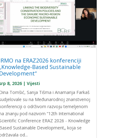
IRMO na ERAZ2026 konferenciji
„Knowledge-Based Sustainable
Development“
srp 8, 2026
|
Vijesti
Dina Tomšić, Sanja Tišma i Anamarija Farkaš
sudjelovale su na Međunarodnoj znanstvenoj
konferenciji o održivom razvoju temeljenom
na znanju pod nazivom “12th International
Scientific Conference ERAZ 2026 - Knowledge
Based Sustainable Development„ koja se
održavala od...