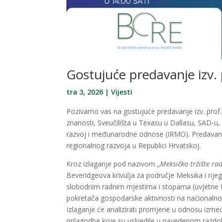
Gostujuće predavanje izv. p
tra 3, 2026
|
Vijesti
Pozivamo vas na gostujuće predavanje izv. prof. 
znanosti, Sveučilišta u Texasu u Dallasu, SAD-u, u 
razvoj i međunarodne odnose (IRMO). Predavanje
regionalnog razvoja u Republici Hrvatskoj.
Kroz izlaganje pod nazivom „
Meksičko tržište ra
Beveridgeova krivulja za područje Meksika i njeg
slobodnim radnim mjestima i stopama (uvjetne for
pokretača gospodarske aktivnosti na nacionalnoj
Izlaganje će analizirati promjene u odnosu izmeđ
prilagodbe koje su uslijedile u navedenom razdob