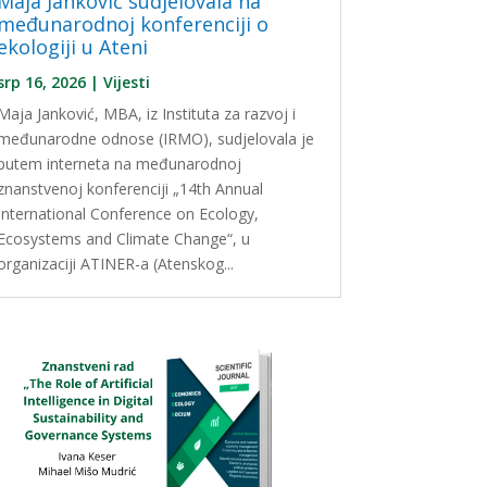
Maja Janković sudjelovala na
međunarodnoj konferenciji o
ekologiji u Ateni
srp 16, 2026
|
Vijesti
Maja Janković, MBA, iz Instituta za razvoj i
međunarodne odnose (IRMO), sudjelovala je
putem interneta na međunarodnoj
znanstvenoj konferenciji „14th Annual
International Conference on Ecology,
Ecosystems and Climate Change“, u
organizaciji ATINER-a (Atenskog...