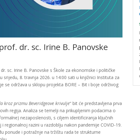
rof. dr. sc. Irine B. Panovske
dr. sc. Irine B. Panovske s Škole za ekonomske i političke
srijedu, 8. travnja 2026. u 14:00 sati u knjižnici Instituta za
 se održava u sklopu projekta BORE – Bit i boje održivog
da kroz prizmu Beveridgeove krivulje
“ bit će predstavljena prva
ovih regija. Analiza se temelji na prikupljenim podacima o
malne) nezaposlenosti, s ciljem identificiranja ključnih
 i regionalnoj razini u razdoblju nakon pandemije COVID-19.
u ponude i potražnje na tržištu rada te strukturne
lju.