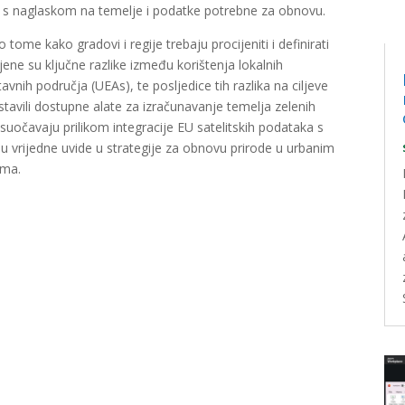
 s naglaskom na temelje i podatke potrebne za obnovu.
tome kako gradovi i regije trebaju procijeniti i definirati
ne su ključne razlike između korištenja lokalnih
avnih područja (UEAs), te posljedice tih razlika na ciljeve
tavili dostupne alate za izračunavanje temelja zelenih
 suočavaju prilikom integracije EU satelitskih podataka s
u vrijedne uvide u strategije za obnovu prirode u urbanim
ima.