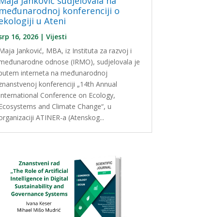
Maja Janković sudjelovala na
međunarodnoj konferenciji o
ekologiji u Ateni
srp 16, 2026
|
Vijesti
Maja Janković, MBA, iz Instituta za razvoj i
međunarodne odnose (IRMO), sudjelovala je
putem interneta na međunarodnoj
znanstvenoj konferenciji „14th Annual
International Conference on Ecology,
Ecosystems and Climate Change“, u
organizaciji ATINER-a (Atenskog...