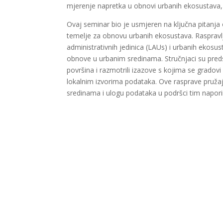
mjerenje napretka u obnovi urbanih ekosustava,
Ovaj seminar bio je usmjeren na ključna pitanja o 
temelje za obnovu urbanih ekosustava. Raspravlje
administrativnih jedinica (LAUs) i urbanih ekosust
obnove u urbanim sredinama. Stručnjaci su preds
površina i razmotrili izazove s kojima se gradovi
lokalnim izvorima podataka. Ove rasprave pružaj
sredinama i ulogu podataka u podršci tim napor