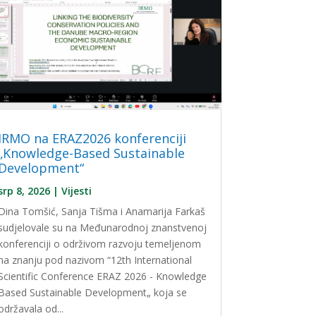
IRMO na ERAZ2026 konferenciji
„Knowledge-Based Sustainable
Development“
srp 8, 2026
|
Vijesti
Dina Tomšić, Sanja Tišma i Anamarija Farkaš
sudjelovale su na Međunarodnoj znanstvenoj
konferenciji o održivom razvoju temeljenom
na znanju pod nazivom “12th International
Scientific Conference ERAZ 2026 - Knowledge
Based Sustainable Development„ koja se
održavala od...