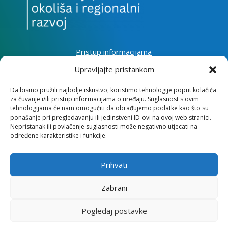
Pristup informacijama
Zaštita osobnih podataka
Upravljajte pristankom
Izjava o pristupačnosti mrežnog sjedišta
Da bismo pružili najbolje iskustvo, koristimo tehnologije poput kolačića
za čuvanje i/ili pristup informacijama o uređaju. Suglasnost s ovim
Impressum
tehnologijama će nam omogućiti da obrađujemo podatke kao što su
Informacije o kolačićima
ponašanje pri pregledavanju ili jedinstveni ID-ovi na ovoj web stranici.
Kontakt
Nepristanak ili povlačenje suglasnosti može negativno utjecati na
određene karakteristike i funkcije.
Prihvati
Institut za razvoj i međunarodne odnose
Zabrani
Lj. F. Vukotinovića 2, 10000 Zagreb
Pogledaj postavke
OIB: 31120185175