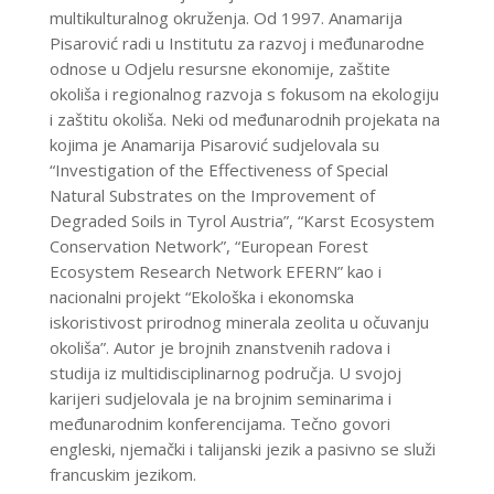
multikulturalnog okruženja. Od 1997. Anamarija
Pisarović radi u Institutu za razvoj i međunarodne
odnose u Odjelu resursne ekonomije, zaštite
okoliša i regionalnog razvoja
s
fokusom na ekologiju
i zaštitu okoliša. Neki od međunarodnih projekata na
kojima je Anamarija Pisarović sudjelovala su
“Investigation of the Effectiveness of Special
Natural Substrates on the Improvement of
Degraded Soils in Tyrol Austria”, “Karst Ecosystem
Conservation Network”, “European Forest
Ecosystem Research Network EFERN” kao i
nacionalni projekt “Ekološka i ekonomska
iskoristivost prirodnog minerala zeolita u očuvanju
okoliša”. Autor je brojnih znanstvenih radova i
studija iz multidisciplinarnog područja. U svojoj
karijeri sudjelovala je na brojnim seminarima i
međunarodnim konferencijama. Tečno govori
engleski, njemački i talijanski jezik a pasivno se služi
francuskim jezikom.