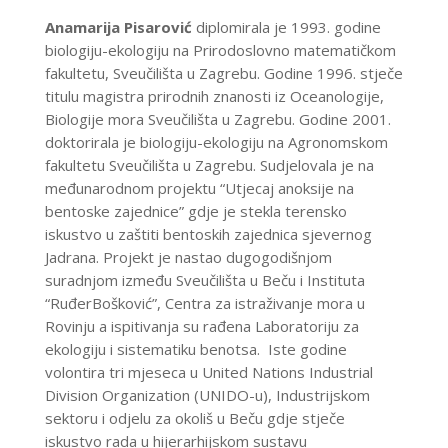
Anamarija Pisarović
diplomirala je 1993. godine
biologiju-ekologiju na Prirodoslovno matematičkom
fakultetu, Sveučilišta u Zagrebu. Godine 1996. stječe
titulu magistra prirodnih znanosti iz Oceanologije,
Biologije mora Sveučilišta u Zagrebu. Godine 2001.
doktorirala je biologiju-ekologiju na Agronomskom
fakultetu Sveučilišta u Zagrebu. Sudjelovala je na
međunarodnom projektu “Utjecaj anoksije na
bentoske zajednice” gdje je stekla terensko
iskustvo u zaštiti bentoskih zajednica sjevernog
Jadrana. Projekt je nastao dugogodišnjom
suradnjom između Sveučilišta u Beču i Instituta
“RuđerBošković”, Centra za istraživanje mora u
Rovinju a ispitivanja su rađena Laboratoriju za
ekologiju i sistematiku benotsa. Iste godine
volontira tri mjeseca u United Nations Industrial
Division Organization (UNIDO-u), Industrijskom
sektoru i odjelu za okoliš u Beču gdje stječe
iskustvo rada u hijerarhijskom sustavu