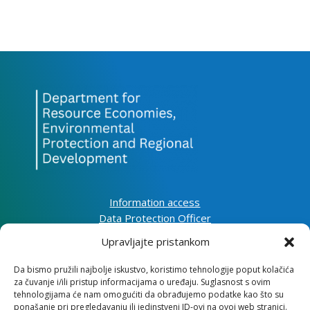
Information access
Data Protection Officer
Accessibility Statement
Upravljajte pristankom
Impressum
Da bismo pružili najbolje iskustvo, koristimo tehnologije poput kolačića
za čuvanje i/ili pristup informacijama o uređaju. Suglasnost s ovim
Information about cookies (EU)
tehnologijama će nam omogućiti da obrađujemo podatke kao što su
Contact
ponašanje pri pregledavanju ili jedinstveni ID-ovi na ovoj web stranici.